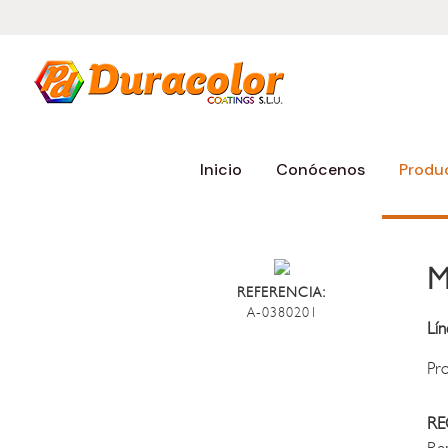
Inicio
Conócenos
Produ
M
REFERENCIA:
A-0380201
Lín
Pro
R