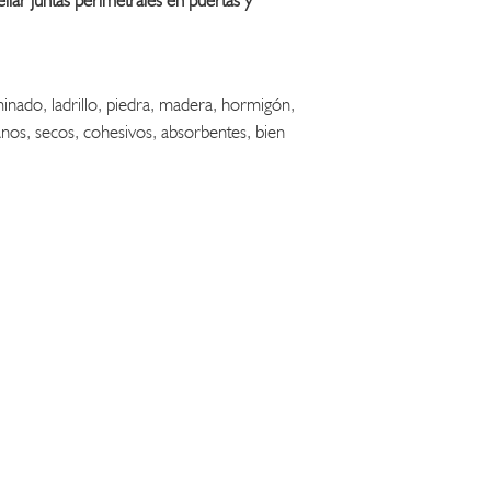
ellar juntas perimetrales en puertas y
inado, ladrillo, piedra, madera, hormigón,
nos, secos, cohesivos, absorbentes, bien