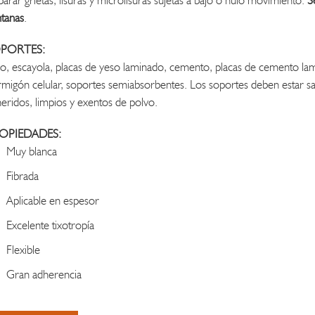
arar grietas, fisuras y microfisuras sujetas a bajo o nulo movimiento.
S
tanas
.
PORTES:
o, escayola, placas de yeso laminado, cemento, placas de cemento lam
migón celular, soportes semiabsorbentes. Los soportes deben estar sa
eridos, limpios y exentos de polvo.
OPIEDADES:
Muy blanca
Fibrada
Aplicable en espesor
Excelente tixotropía
Flexible
Gran adherencia