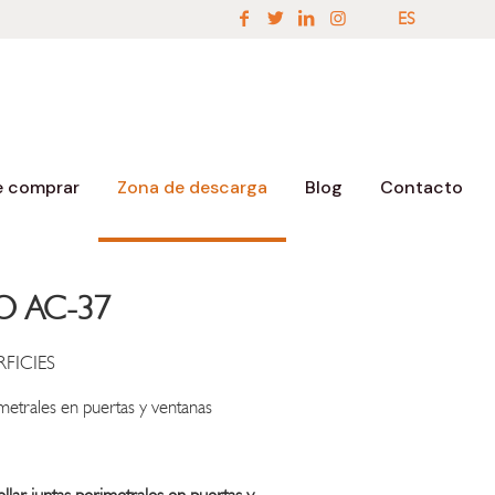
ES
EN
ES
 comprar
Zona de descarga
Blog
Contacto
O AC-37
FICIES
imetrales en puertas y ventanas