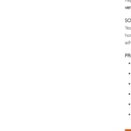
Rep
ven
SO
Yes
hor
adh
PR