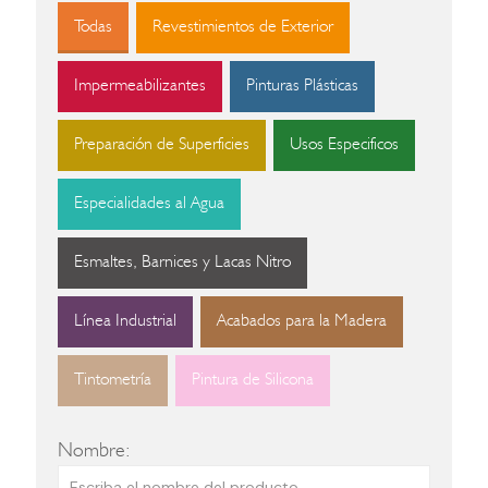
Todas
Revestimientos de Exterior
Impermeabilizantes
Pinturas Plásticas
Preparación de Superficies
Usos Especificos
Especialidades al Agua
Esmaltes, Barnices y Lacas Nitro
Línea Industrial
Acabados para la Madera
Tintometría
Pintura de Silicona
Nombre: