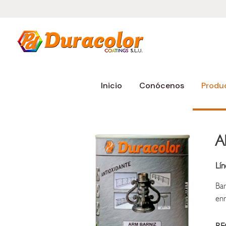
Inicio
Conócenos
Produ
A
Lín
Bar
enn