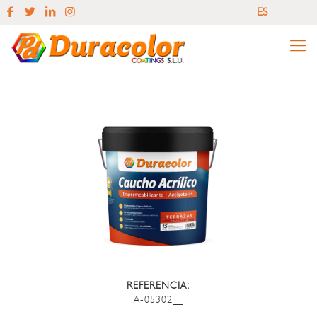
ES
EN
ES
REFERENCIA:
A-05302__